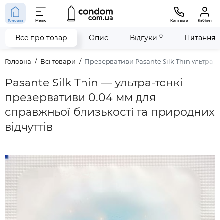
Головна
Меню
Контакти
Кабінет
0
Все про товар
Опис
Відгуки
Питання -
Головна
Всі товари
Презервативи Pasante Silk Thin ультра-т
Pasante Silk Thin — ультра-тонкі
презервативи 0.04 мм для
справжньої близькості та природних
відчуттів