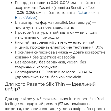
Рекордна товщина 0.04–0.045 мм — найтонші в
асортименті Pasante (тонші за Sensitive Feel
≈0.05–0.055 мм і набагато тонші за
Naturelle
чи
Black Velvet
)
Гладка пряма форма (parallel, без текстур) —
чиста чуттєвість без відволікань
Прозорий натуральний відтінок — виглядає
максимально природно
Якісний натуральний латекс — еластичний,
міцний, проходить електронне тестування 100%
Посилена силіконова змазка — довге комфортне
ковзання без додаткових засобів
Без аромату, без барвників, vegan (без
тваринних інгредієнтів)
Сертифікати CE, British Kite Mark, ISO 4074 —
європейська якість без компромісів
Для кого Pasante Silk Thin — ідеальний
вибір?
Для пар, які хочуть **максимальної інтимності** та "real
feeling": стандартний розмір (53 мм номінальна
ширина), тривалий контакт, чутлива шкіра або просто