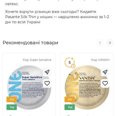
латекс.
Хочете відчути різницю вже сьогодні? Кидайте
Pasante Silk Thin у кошик — надішлемо анонімно за 1–2
дні по всій Україні
Рекомендовані товари
Код:
Super Sensitive
Код:
VANISH
5
1
Хіт
Хіт
Top
Top