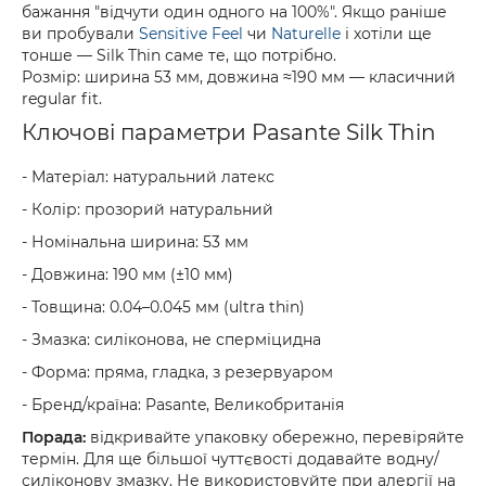
бажання "відчути один одного на 100%". Якщо раніше
ви пробували
Sensitive Feel
чи
Naturelle
і хотіли ще
тонше — Silk Thin саме те, що потрібно.
Розмір: ширина 53 мм, довжина ≈190 мм — класичний
regular fit.
Ключові параметри Pasante Silk Thin
- Матеріал: натуральний латекс
- Колір: прозорий натуральний
- Номінальна ширина: 53 мм
- Довжина: 190 мм (±10 мм)
- Товщина: 0.04–0.045 мм (ultra thin)
- Змазка: силіконова, не сперміцидна
- Форма: пряма, гладка, з резервуаром
- Бренд/країна: Pasante, Великобританія
Порада:
відкривайте упаковку обережно, перевіряйте
термін. Для ще більшої чуттєвості додавайте водну/
силіконову змазку. Не використовуйте при алергії на