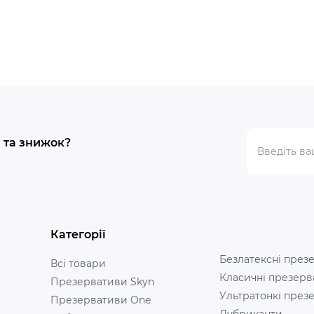
й та знижок?
Категорії
Безлатексні през
Всі товари
Класичні презерв
Презервативи Skyn
Ультратонкі през
Презервативи One