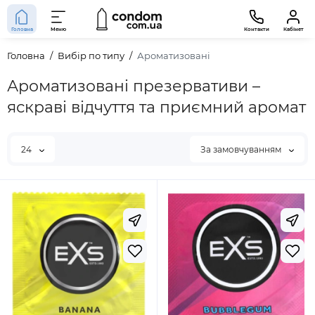
Головна
Меню
Контакти
Кабінет
Головна
Вибір по типу
Ароматизовані
Ароматизовані презервативи –
яскраві відчуття та приємний аромат
24
За замовчуванням