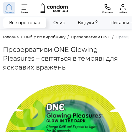
Головна
Меню
Контакти
Кабінет
0
Все про товар
Опис
Відгуки
Питання -
Головна
Вибір по виробнику
Презервативи ONE
Презерв
Презервативи ONE Glowing
Pleasures – світяться в темряві для
яскравих вражень