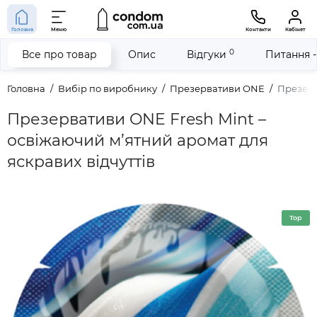
Головна
Меню
Контакти
Кабінет
0
Все про товар
Опис
Відгуки
Питання -
Головна
Вибір по виробнику
Презервативи ONE
Презерв
Презервативи ONE Fresh Mint –
освіжаючий м’ятний аромат для
яскравих відчуттів
Top