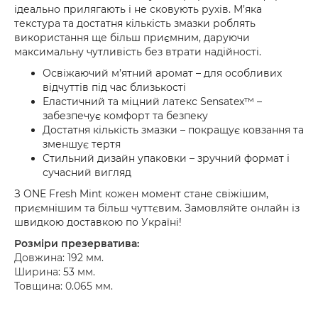
ідеально прилягають і не сковують рухів. М’яка
текстура та достатня кількість змазки роблять
використання ще більш приємним, даруючи
максимальну чутливість без втрати надійності.
Освіжаючий м’ятний аромат – для особливих
відчуттів під час близькості
Еластичний та міцний латекс Sensatex™ –
забезпечує комфорт та безпеку
Достатня кількість змазки – покращує ковзання та
зменшує тертя
Стильний дизайн упаковки – зручний формат і
сучасний вигляд
З ONE Fresh Mint кожен момент стане свіжішим,
приємнішим та більш чуттєвим. Замовляйте онлайн із
швидкою доставкою по Україні!
Розміри презерватива:
Довжина: 192 мм.
Ширина: 53 мм.
Товщина: 0.065 мм.