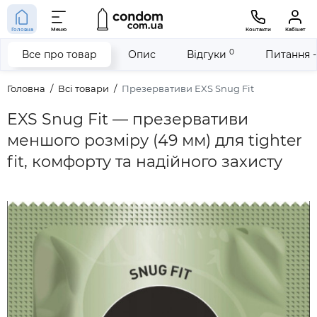
Головна
Меню
Контакти
Кабінет
0
Все про товар
Опис
Відгуки
Питання -
Головна
Всі товари
Презервативи EXS Snug Fit
EXS Snug Fit — презервативи
меншого розміру (49 мм) для tighter
fit, комфорту та надійного захисту