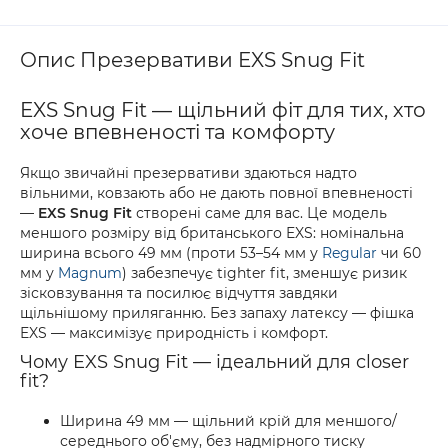
Опис Презервативи EXS Snug Fit
EXS Snug Fit — щільний фіт для тих, хто
хоче впевненості та комфорту
Якщо звичайні презервативи здаються надто
вільними, ковзають або не дають повної впевненості
—
EXS Snug Fit
створені саме для вас. Це модель
меншого розміру від британського EXS: номінальна
ширина всього 49 мм (проти 53–54 мм у
Regular
чи 60
мм у
Magnum
) забезпечує tighter fit, зменшує ризик
зісковзування та посилює відчуття завдяки
щільнішому приляганню. Без запаху латексу — фішка
EXS — максимізує природність і комфорт.
Чому EXS Snug Fit — ідеальний для closer
fit?
Ширина 49 мм — щільний крій для меншого/
середнього об'єму, без надмірного тиску