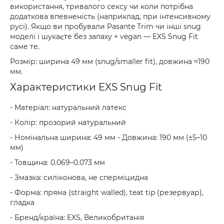
використання, тривалого сексу чи коли потрібна
додаткова впевненість (наприклад, при інтенсивному
русі). Якщо ви пробували Pasante Trim чи інші snug
моделі і шукаєте без запаху + vegan — EXS Snug Fit
саме те.
Розмір: ширина 49 мм (snug/smaller fit), довжина ≈190
мм.
Характеристики EXS Snug Fit
- Матеріал: натуральний латекс
- Колір: прозорий натуральний
- Номінальна ширина: 49 мм - Довжина: 190 мм (±5–10
мм)
- Товщина: 0.069–0.073 мм
- Змазка: силіконова, не сперміцидна
- Форма: пряма (straight walled), teat tip (резервуар),
гладка
- Бренд/країна: EXS, Великобританія