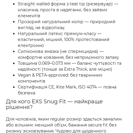
Straight walled форма з teat tip (резервуар) —
класична, проста в надяганні, без зайвих
елементів
Прозорий натуральний колір — природний
вигляд, не відволікає
Натуральний латекс преміум-класу —
еластичний, міцний, 100% протестований
електронно
Силіконова змазка (не сперміцидна) —
комфортне ковзання, без неприємного запаху
Товщина 0.069–0.073 мм — баланс чуттєвості та
надійності (тонше за Extra Thick, але міцно)
Vegan & PETA-approved: без тваринних
компонентів
Сертифікація CE, Kite Mark, ISO 4074 — повна
безпека
Для кого EXS Snug Fit — найкраще
рішення?
Для чоловіків, яким regular розмір здається замалим
або вільним: менший об'єм, бажання secure fit без
ризику зісковзування. Чудово для щоденного